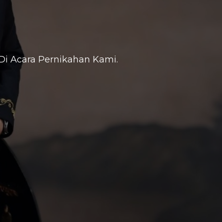
i Acara Pernikahan Kami.
 yang
ui.”