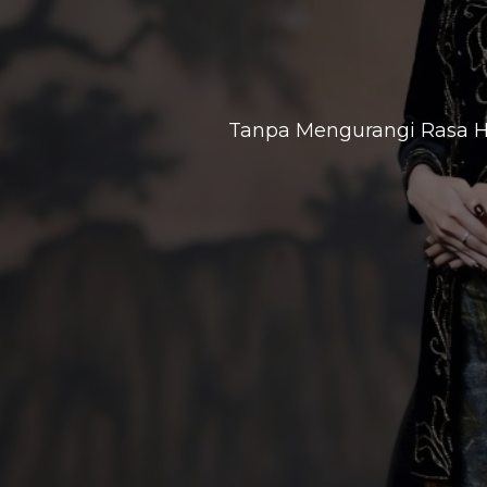
Tanpa Mengurangi Rasa H
Si
“Maha Suci Tuhan yang telah 
ditumbuhkan oleh bumi dan da