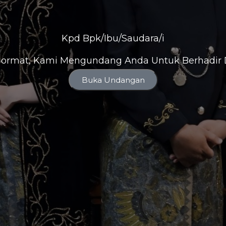
Kpd Bpk/Ibu/Saudara/i
ormat, Kami Mengundang Anda Untuk Berhadir D
Buka Undangan
The Wedding Of
nta & Fandi
Minggu, 3 Agustus 2025
menciptakan pasangan-pasangan semuanya, baik dari apa
ri diri mereka maupun dari apa yang tidak mereka ketah