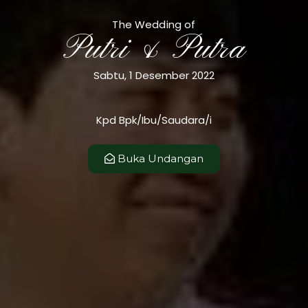
The Wedding Of
The Wedding of
Putri &
Putri & Putra
Sabtu, 1 Desember 2022
Putra
Kpd Bpk/Ibu/Saudara/i
04 Maret 2023
Buka Undangan