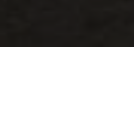
“ Dan di antara tanda-tanda kekuasaan Allah ialah diciptakan-Nya untukmu
pasangan hidup dari jenismu sendiri supaya kamu merasa tentram di samping-
Nya dan dijadikan-Nya rasa kasih sayang di antara kamu. Sesungguhnya yang
demikian itu menjadi bukti kekuasaan Allah bagi kaum yang berfikir. “
(QS. Ar- Rum 21) .