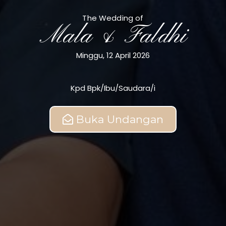
The Wedding of
Mala & Faldhi
Minggu, 12 April 2026
Kpd Bpk/Ibu/Saudara/i
Buka Undangan