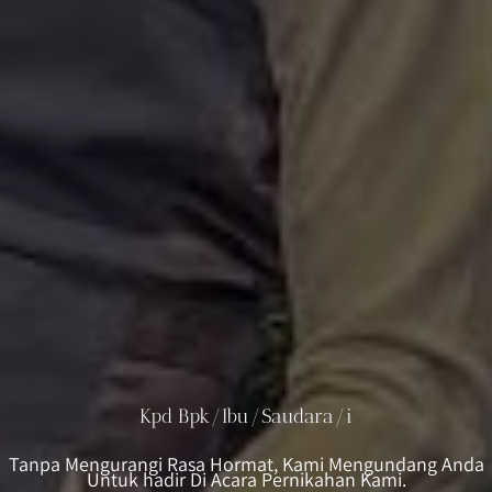
HOPE TO SEE YOU THERE
Wedding Starts In
0
0
0
0
Hari
Jam
Menit
Detik
Kpd Bpk/Ibu/Saudara/i
Tanpa Mengurangi Rasa Hormat, Kami Mengundang Anda
Untuk hadir Di Acara Pernikahan Kami.