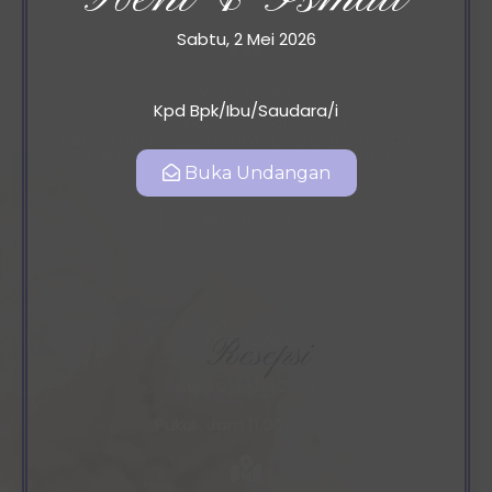
Sabtu, 2 Mei 2026
Lokasi Acara :
Kpd Bpk/Ibu/Saudara/i
SMP Islam Plus Baitul Maal
Jl. Pesantren No.62, RT.1/RW.3, Jurang Manggu Tim.,
Kec. Pd. Aren, Kota Tangerang Selatan, Banten 15222
Buka Undangan
Lihat Lokasi
Resepsi
Sabtu, 2 Mei 2026
Pukul : Jam 11.00 - 19.00