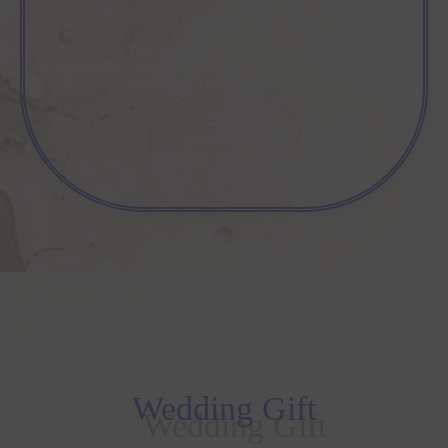
Lokasi Acara :
SMP Islam Plus Baitul Maal
Jl. Pesantren No.62, RT.1/RW.3, Jurang Manggu Tim.,
Kec. Pd. Aren, Kota Tangerang Selatan, Banten 15222
Lihat Lokasi
Wedding Gift