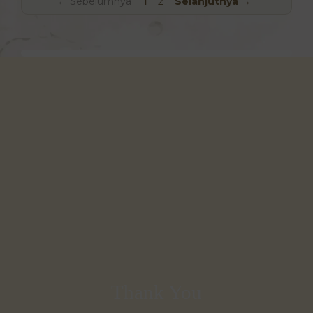
← Sebelumnya
1
2
Selanjutnya →
Thank You