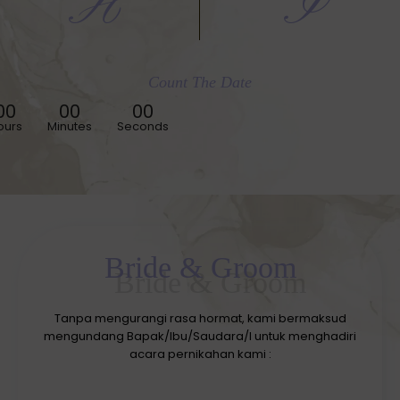
H
I
Count The Date
00
00
00
ours
Minutes
Seconds
Bride & Groom
Tanpa mengurangi rasa hormat, kami bermaksud
mengundang Bapak/Ibu/Saudara/I untuk menghadiri
acara pernikahan kami :