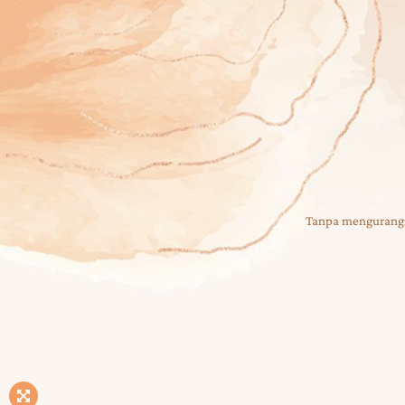
Aditya
SABTU
09| 06 | 2024
Tanpa mengurangi