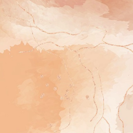
The Wedding Of
Hanum
dan