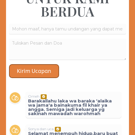
BERDUA
Kirim Ucapan
Omeh
Barakallahu laka wa baraka 'alaika
wa jama'a bainakuma fil khair ya
angga. Semiga jadi keluarga yg
sakinah mawadah warohmah
Sonya dan uca
Selamat menempuh hidup.baru buat