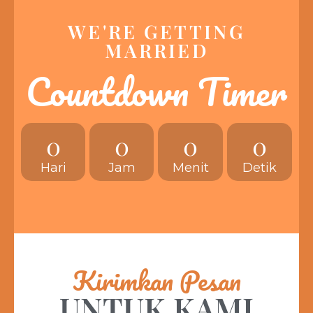
WE'RE GETTING
MARRIED
Countdown Timer
0
0
0
0
Hari
Jam
Menit
Detik
Kirimkan Pesan
UNTUK KAMI