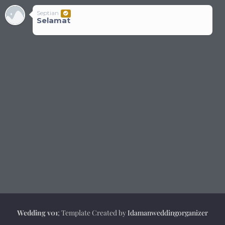
Septian
Selamat
Wedding v01
; Template Created by
Idamanweddingorganizer