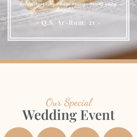
kebesaran-Nya bagi orang-orang yang
berpikir. "
- Q.S. Ar-Rum: 21 -
Our Special
Wedding Event