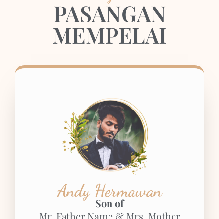
PASANGAN
MEMPELAI
Andy Hermawan
Son of
Mr. Father Name & Mrs. Mother