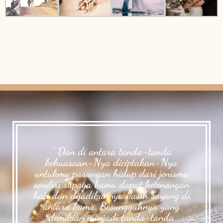
" Dan di antara tanda-tanda
kekuasaan-Nya diciptakan-Nya
untukmu pasangan hidup dari jenismu
sendiri supaya kamu dapat ketenangan
hati dan dijadikannya kasih sayang di
antara kamu. Sesungguhnya yang
demikian menjadi tanda-tanda