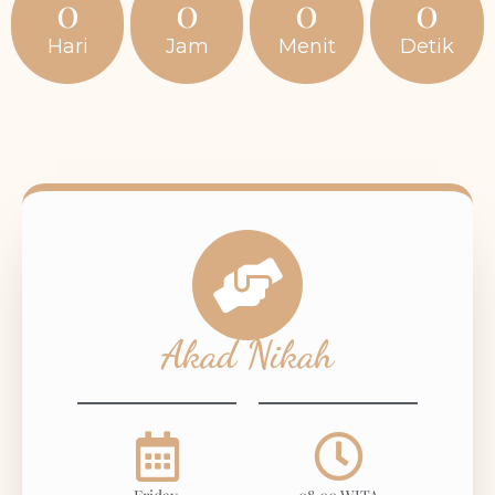
0
0
0
0
Hari
Jam
Menit
Detik
Akad Nikah