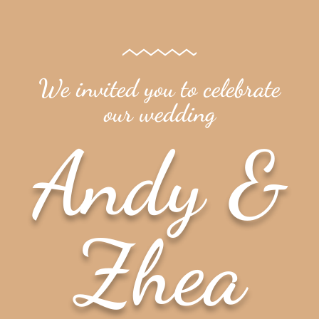
We invited you to celebrate
our wedding
Andy &
Zhea