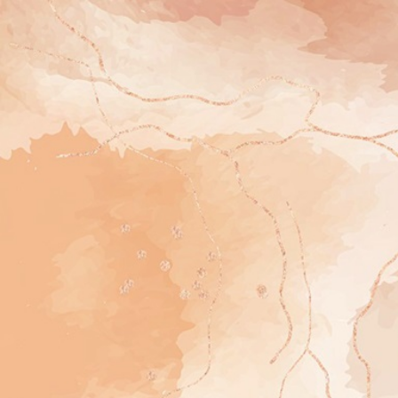
The Wedding Of
Deby
dan