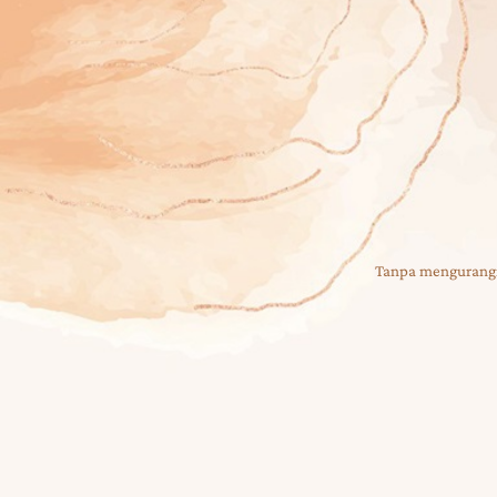
Fadhil
SABTU
31| 08 | 2025
Tanpa mengurangi