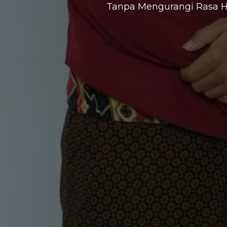
Tanpa Mengurangi Rasa H
Dan Ka
30 November 
0
0
Hari
Jam
0
0
Save The Date
Menit
Detik
"And We Cr