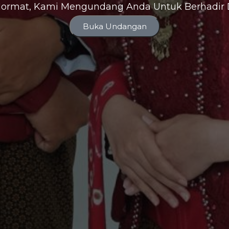
ormat, Kami Mengundang Anda Untuk Berhadir D
Buka Undangan
Caca& Ogie
Kami Akan Menikah,
mi Ingin Anda Menjadi Bagian Dari Hari Istimewa Kami!
2025
eated Pairs Of All Things1 So Perhaps You Would Be Mindful."
(QS. Adz-Zariyat : 49)