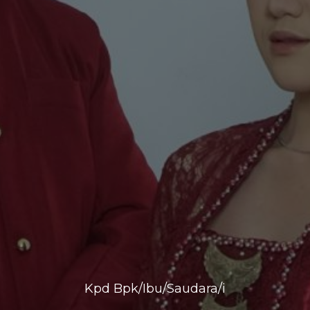
We Are Getting Married
Kpd Bpk/Ibu/Saudara/i