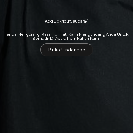
Kpd Bpk/Ibu/Saudara/i
Tanpa Mengurangi Rasa Hormat, Kami Mengundang Anda Untuk
Berhadir Di Acara Pernikahan Kami.
Buka Undangan
Tinggalkan kami doa terbaik anda
untuk momen bahagia kami