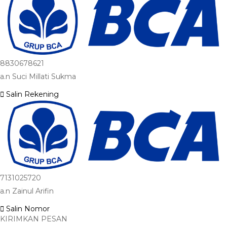
8830678621
a.n Suci Millati Sukma
Salin Rekening
7131025720
a.n Zainul Arifin
Salin Nomor
KIRIMKAN PESAN