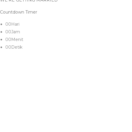
WE'RE GETTING MARRIED
Countdown Timer
00
Hari
00
Jam
00
Menit
00
Detik