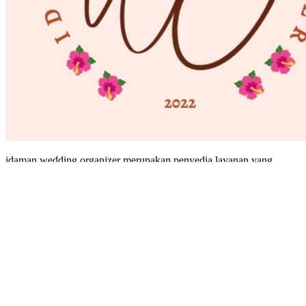
idaman wedding organizer merupakan penyedia layanan yang
bergerak di bidang pelayanan event & wedding
Contact
Sepel, Jl. H. Mean 1, Jl. H. Mean Ujung Gg. H. Umar Raya,
RT.002/RW.010, Karang Tim., Kec. Karang Tengah, Kota
Tangerang, Banten 15157
+62 856-9316-6047
idamanweddingorganizer@gmail.com
www.idamanweddingorganizer.com