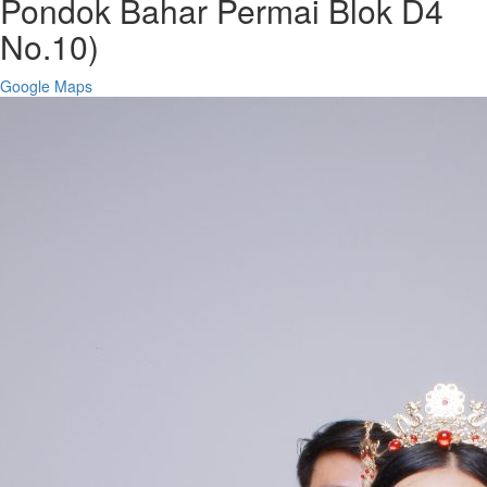
Pondok Bahar Permai Blok D4
No.10)
Google Maps