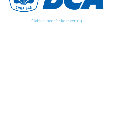
Silahkan transfer ke rekening
A/n Nadella Leonanda
2290174867
Copy No. Rekening
Kirimkan Pesan
UNTUK KAMI BERDUA
0
Ucapan
*
Mohon maaf! Khusus untuk tamu
undangan
*
Minimal 2 karakter.
*
Silahkan pilih konfirmasi kehadiran
Do not change these fields following