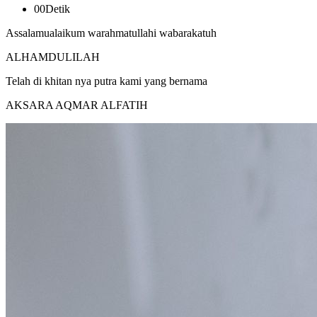
00
Detik
Assalamualaikum warahmatullahi wabarakatuh
ALHAMDULILAH
Telah di khitan nya putra kami yang bernama
AKSARA AQMAR ALFATIH