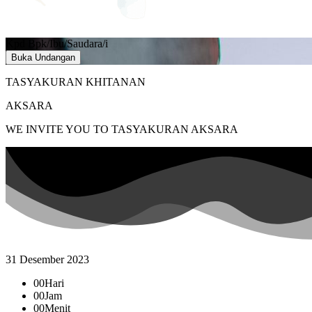
Kpd Bpk/Ibu/Saudara/i
Buka Undangan
TASYAKURAN KHITANAN
AKSARA
WE INVITE YOU TO TASYAKURAN AKSARA
31 Desember 2023
00
Hari
00
Jam
00
Menit