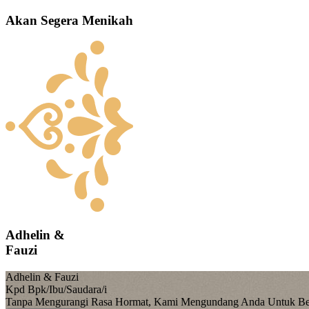
Akan Segera Menikah
Adhelin &
Fauzi
Adhelin & Fauzi
Kpd Bpk/Ibu/Saudara/i
Tanpa Mengurangi Rasa Hormat, Kami Mengundang Anda Untuk Ber